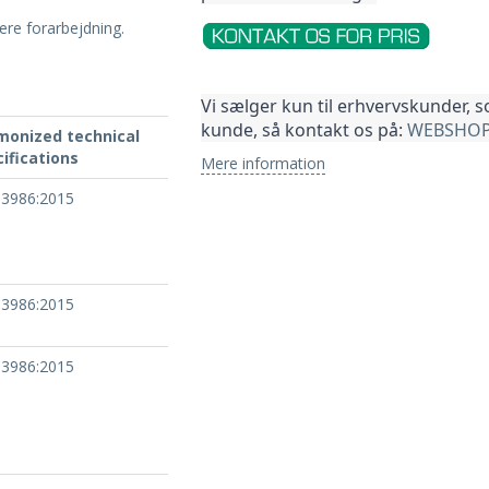
gere forarbejdning.
Vi sælger kun til erhvervskunder, 
kunde, så kontakt os på: 
WEBSHOP
monized technical
ifications
Mere information
13986:2015
13986:2015
13986:2015