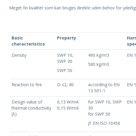
Meget fin kvalitet som kan bruges direkte uden behov for yderli
Basic
Property
Har
characteristics
spec
Density
SWP 10,
490 kg/m3
EN 
SWP 30
580 kg/m3
SWP 50
Reaction to fire
D-s2, d0
according to EN
EN 
13 501-1
Design value of
0,13 W/mK
for SWP 10, SWP
EN 
thermal conductivity
0,15 W/mK
30
(λ)
for SWP 50
jf. EN ISO 10456