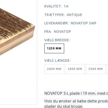
KVALITET:
1A
TRÆTYPER:
ANTIQUE
LEVERANDØR:
NOVATOP SWP
FRA:
NOVATOP
VÆLG
BREDDE:
1250 MM
VÆLG
LÆNGDE:
2600 MM
2800 MM
3000 MM
NOVATOP 3-L plade i 19 mm. med ove
Hvis du ønsker at købe dette produ
plader du skal bruge.