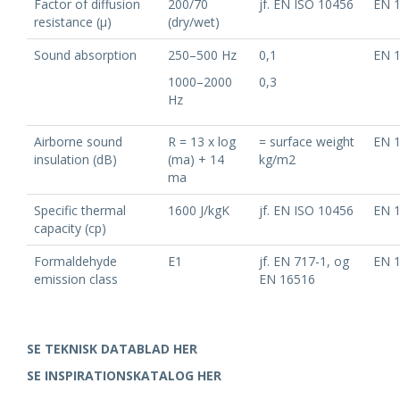
Factor of diffusion
200/70
jf. EN ISO 10456
EN 
resistance (μ)
(dry/wet)
Sound absorption
250–500 Hz
0,1
EN 
1000–2000
0,3
Hz
Airborne sound
R = 13 x log
= surface weight
EN 
insulation (dB)
(ma) + 14
kg/m2
ma
Specific thermal
1600 J/kgK
jf. EN ISO 10456
EN 
capacity (cp)
Formaldehyde
E1
jf. EN 717-1, og
EN 
emission class
EN 16516
SE TEKNISK DATABLAD HER
SE INSPIRATIONSKATALOG HER