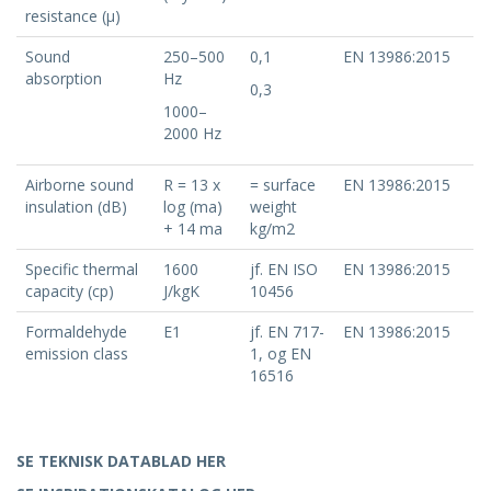
resistance (μ)
Sound
250–500
0,1
EN 13986:2015
absorption
Hz
0,3
1000–
2000 Hz
Airborne sound
R = 13 x
= surface
EN 13986:2015
insulation (dB)
log (ma)
weight
+ 14 ma
kg/m2
Specific thermal
1600
jf. EN ISO
EN 13986:2015
capacity (cp)
J/kgK
10456
Formaldehyde
E1
jf. EN 717-
EN 13986:2015
emission class
1, og EN
16516
SE TEKNISK DATABLAD HER