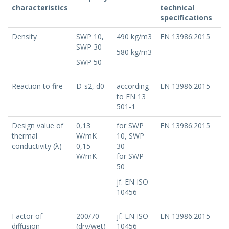
characteristics
technical
specifications
Density
SWP 10,
490 kg/m3
EN 13986:2015
SWP 30
580 kg/m3
SWP 50
Reaction to fire
D-s2, d0
according
EN 13986:2015
to EN 13
501-1
Design value of
0,13
for SWP
EN 13986:2015
thermal
W/mK
10, SWP
conductivity (λ)
0,15
30
W/mK
for SWP
50
jf. EN ISO
10456
Factor of
200/70
jf. EN ISO
EN 13986:2015
diffusion
(dry/wet)
10456