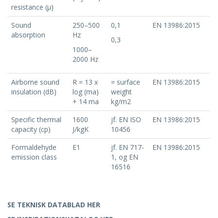
resistance (μ)
Sound
250–500
0,1
EN 13986:2015
absorption
Hz
0,3
1000–
2000 Hz
Airborne sound
R = 13 x
= surface
EN 13986:2015
insulation (dB)
log (ma)
weight
+ 14 ma
kg/m2
Specific thermal
1600
jf. EN ISO
EN 13986:2015
capacity (cp)
J/kgK
10456
Formaldehyde
E1
jf. EN 717-
EN 13986:2015
emission class
1, og EN
16516
SE TEKNISK DATABLAD HER