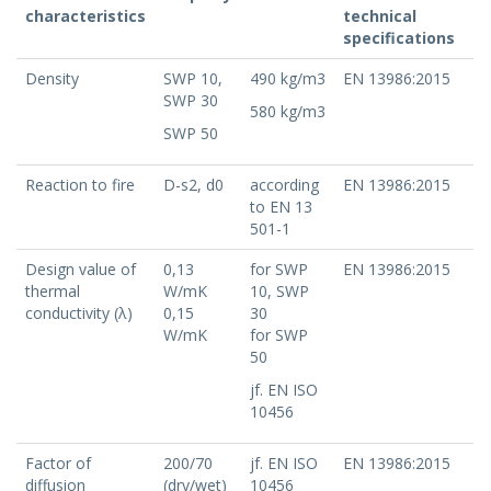
characteristics
technical
specifications
Density
SWP 10,
490 kg/m3
EN 13986:2015
SWP 30
580 kg/m3
SWP 50
Reaction to fire
D-s2, d0
according
EN 13986:2015
to EN 13
501-1
Design value of
0,13
for SWP
EN 13986:2015
thermal
W/mK
10, SWP
conductivity (λ)
0,15
30
W/mK
for SWP
50
jf. EN ISO
10456
Factor of
200/70
jf. EN ISO
EN 13986:2015
diffusion
(dry/wet)
10456