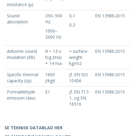
resistance (μ)
Sound
250–500
0,1
EN 13986:2015
absorption
Hz
0,3
1000–
2000 Hz
Airborne sound
R = 13 x
= surface
EN 13986:2015
insulation (dB)
log (ma)
weight
+ 14 ma
kg/m2
Specific thermal
1600
jf. EN ISO
EN 13986:2015
capacity (cp)
J/kgK
10456
Formaldehyde
E1
jf. EN 717-
EN 13986:2015
emission class
1, og EN
16516
SE TEKNISK DATABLAD HER