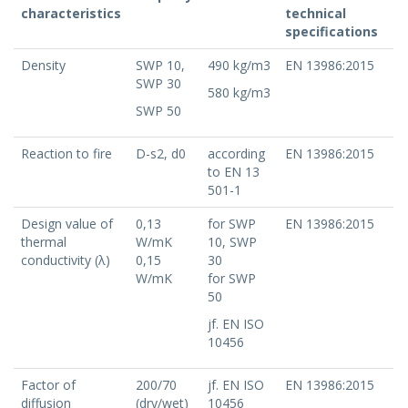
characteristics
technical
specifications
Density
SWP 10,
490 kg/m3
EN 13986:2015
SWP 30
580 kg/m3
SWP 50
Reaction to fire
D-s2, d0
according
EN 13986:2015
to EN 13
501-1
Design value of
0,13
for SWP
EN 13986:2015
thermal
W/mK
10, SWP
conductivity (λ)
0,15
30
W/mK
for SWP
50
jf. EN ISO
10456
Factor of
200/70
jf. EN ISO
EN 13986:2015
diffusion
(dry/wet)
10456