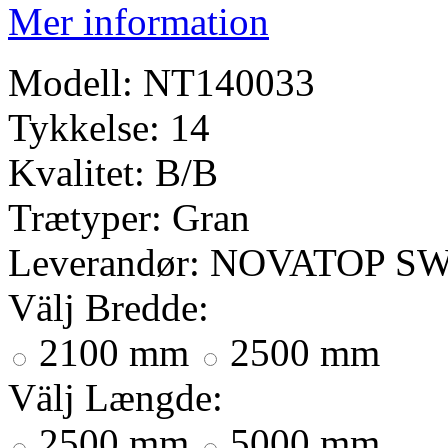
Mer information
Modell:
NT140033
Tykkelse:
14
Kvalitet:
B/B
Trætyper:
Gran
Leverandør:
NOVATOP S
Välj
Bredde:
2100 mm
2500 mm
Välj
Længde:
2500 mm
5000 mm