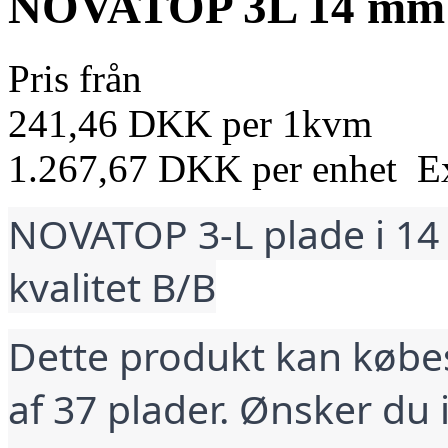
NOVATOP 3L 14 mm 
Pris från
241,46 DKK
per
1
kvm
1.267,67 DKK per
enhet
Ex
NOVATOP 3-L plade i 14 
kvalitet B/B
Dette produkt kan købes