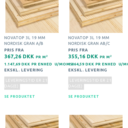
NOVATOP 3L 19 MM
NOVATOP 3L 19 MM
NORDISK GRAN A/B
NORDISK GRAN AB/C
PRIS FRA
PRIS FRA
367,26 DKK
355,16 DKK
2
2
PR
M
PR
M
1.147,69 DKK PR
ENHED
U/MOMS
1.864,59 DKK PR
ENHED
U/M
EKSKL. LEVERING
EKSKL. LEVERING
LEVERINGSTID ER 21
LEVERINGSTID ER 21
DAG(E)
DAG(E)
SE PRODUKTET
SE PRODUKTET