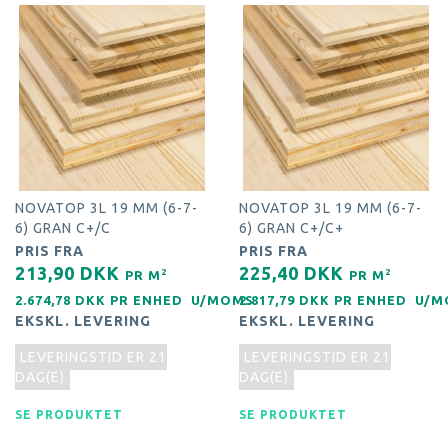
NOVATOP 3L 19 MM (6-7-
NOVATOP 3L 19 MM (6-7-
6) GRAN C+/C
6) GRAN C+/C+
PRIS FRA
PRIS FRA
213,90 DKK
225,40 DKK
2
2
PR
M
PR
M
2.674,78 DKK PR
ENHED
U/MOMS
2.817,79 DKK PR
ENHED
U/M
EKSKL. LEVERING
EKSKL. LEVERING
LEVERINGSTID ER 21
LEVERINGSTID ER 21
DAG(E)
DAG(E)
SE PRODUKTET
SE PRODUKTET