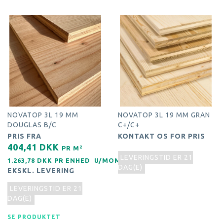
NOVATOP 3L 19 MM
NOVATOP 3L 19 MM GRAN
DOUGLAS B/C
C+/C+
PRIS FRA
KONTAKT OS FOR PRIS
404,41 DKK
2
PR
M
LEVERINGSTID ER 21
1.263,78 DKK PR
ENHED
U/MOMS
DAG(E)
EKSKL. LEVERING
LEVERINGSTID ER 21
DAG(E)
SE PRODUKTET