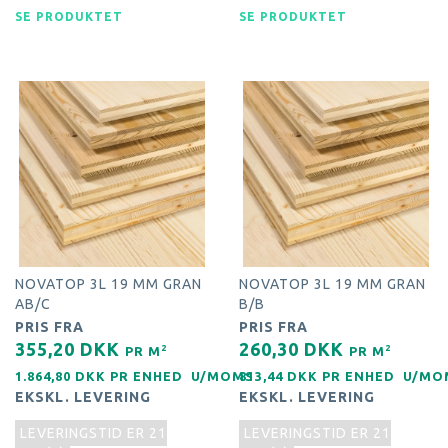
SE PRODUKTET
SE PRODUKTET
NOVATOP 3L 19 MM GRAN
NOVATOP 3L 19 MM GRAN
AB/C
B/B
PRIS FRA
PRIS FRA
355,20 DKK
260,30 DKK
2
2
PR
M
PR
M
1.864,80 DKK PR
ENHED
U/MOMS
813,44 DKK PR
ENHED
U/MO
EKSKL. LEVERING
EKSKL. LEVERING
LEVERINGSTID ER 21
LEVERINGSTID ER 21