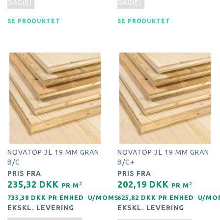
DAG(E)
DAG(E)
SE PRODUKTET
SE PRODUKTET
NOVATOP 3L 19 MM GRAN
NOVATOP 3L 19 MM GRAN
B/C
B/C+
PRIS FRA
PRIS FRA
235,32 DKK
202,19 DKK
2
2
PR
M
PR
M
735,38 DKK PR
ENHED
U/MOMS
625,82 DKK PR
ENHED
U/MO
EKSKL. LEVERING
EKSKL. LEVERING