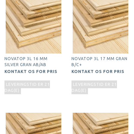
NOVATOP 3L 16 MM
NOVATOP 3L 17 MM GRAN
SILVER GRAN AB/AB
B/C+
KONTAKT OS FOR PRIS
KONTAKT OS FOR PRIS
LEVERINGSTID ER 21
LEVERINGSTID ER 21
DAG(E)
DAG(E)