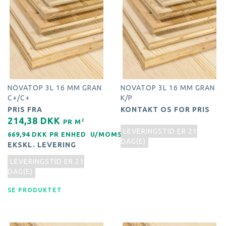
NOVATOP 3L 16 MM GRAN
NOVATOP 3L 16 MM GRAN
C+/C+
K/P
PRIS FRA
KONTAKT OS FOR PRIS
214,38 DKK
2
PR
M
LEVERINGSTID ER 21
669,94 DKK PR
ENHED
U/MOMS
DAG(E)
EKSKL. LEVERING
LEVERINGSTID ER 21
DAG(E)
SE PRODUKTET