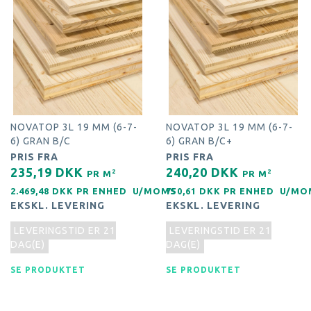
NOVATOP 3L 19 MM (6-7-
NOVATOP 3L 19 MM (6-7-
6) GRAN B/C
6) GRAN B/C+
PRIS FRA
PRIS FRA
235,19 DKK
240,20 DKK
2
2
PR
M
PR
M
2.469,48 DKK PR
ENHED
U/MOMS
750,61 DKK PR
ENHED
U/MO
EKSKL. LEVERING
EKSKL. LEVERING
LEVERINGSTID ER 21
LEVERINGSTID ER 21
DAG(E)
DAG(E)
SE PRODUKTET
SE PRODUKTET