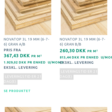
NOVATOP 3L 19 MM (6-7-
NOVATOP 3L 19 MM (6-7-
6) GRAN A/B
6) GRAN B/B
PRIS FRA
260,30 DKK
2
PR
M
367,43 DKK
2
PR
M
813,44 DKK PR
ENHED
U/MO
1.929,02 DKK PR
ENHED
U/MOMS
EKSKL. LEVERING
EKSKL. LEVERING
LEVERINGSTID ER 21
LEVERINGSTID ER 21
DAG(E)
DAG(E)
SE PRODUKTET