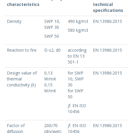
characteristics
technical
specifications
Density
SWP 10,
490 kg/m3
EN 13986:2015
SWP 30
580 kg/m3
SWP 50
Reaction to fire
D-s2, d0
according
EN 13986:2015
to EN 13
501-1
Design value of
0,13
for SWP
EN 13986:2015
thermal
W/mK
10, SWP
conductivity (λ)
0,15
30
W/mK
for SWP
50
jf. EN ISO
10456
Factor of
200/70
jf. EN ISO
EN 13986:2015
diffusion
(dry/wet)
10456