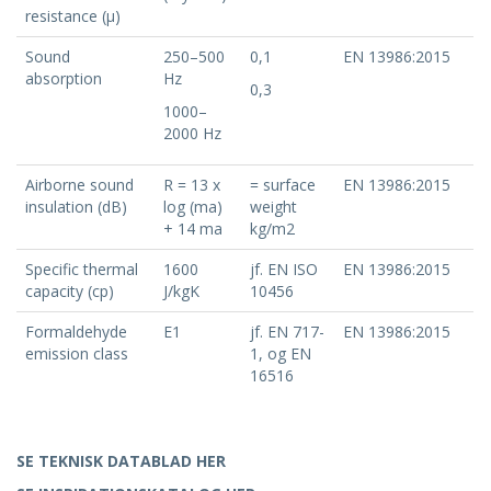
resistance (μ)
Sound
250–500
0,1
EN 13986:2015
absorption
Hz
0,3
1000–
2000 Hz
Airborne sound
R = 13 x
= surface
EN 13986:2015
insulation (dB)
log (ma)
weight
+ 14 ma
kg/m2
Specific thermal
1600
jf. EN ISO
EN 13986:2015
capacity (cp)
J/kgK
10456
Formaldehyde
E1
jf. EN 717-
EN 13986:2015
emission class
1, og EN
16516
SE TEKNISK DATABLAD HER