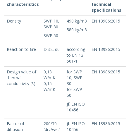
characteristics
technical
specifications
Density
SWP 10,
490 kg/m3
EN 13986:2015
SWP 30
580 kg/m3
SWP 50
Reaction to fire
D-s2, d0
according
EN 13986:2015
to EN 13
501-1
Design value of
0,13
for SWP
EN 13986:2015
thermal
W/mK
10, SWP
conductivity (λ)
0,15
30
W/mK
for SWP
50
jf. EN ISO
10456
Factor of
200/70
jf. EN ISO
EN 13986:2015
diffusion
(dry/wet)
10456