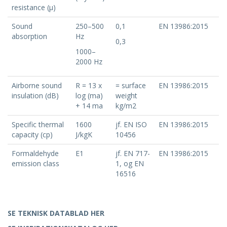
resistance (μ)
Sound
250–500
0,1
EN 13986:2015
absorption
Hz
0,3
1000–
2000 Hz
Airborne sound
R = 13 x
= surface
EN 13986:2015
insulation (dB)
log (ma)
weight
+ 14 ma
kg/m2
Specific thermal
1600
jf. EN ISO
EN 13986:2015
capacity (cp)
J/kgK
10456
Formaldehyde
E1
jf. EN 717-
EN 13986:2015
emission class
1, og EN
16516
SE TEKNISK DATABLAD HER