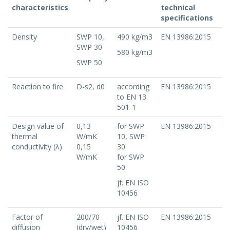
characteristics
technical
specifications
Density
SWP 10,
490 kg/m3
EN 13986:2015
SWP 30
580 kg/m3
SWP 50
Reaction to fire
D-s2, d0
according
EN 13986:2015
to EN 13
501-1
Design value of
0,13
for SWP
EN 13986:2015
thermal
W/mK
10, SWP
conductivity (λ)
0,15
30
W/mK
for SWP
50
jf. EN ISO
10456
Factor of
200/70
jf. EN ISO
EN 13986:2015
diffusion
(dry/wet)
10456