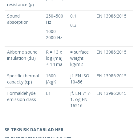
resistance (μ)
Sound
250–500
0,1
EN 13986:2015
absorption
Hz
0,3
1000–
2000 Hz
Airborne sound
R = 13 x
= surface
EN 13986:2015
insulation (dB)
log (ma)
weight
+ 14 ma
kg/m2
Specific thermal
1600
jf. EN ISO
EN 13986:2015
capacity (cp)
J/kgK
10456
Formaldehyde
E1
jf. EN 717-
EN 13986:2015
emission class
1, og EN
16516
SE TEKNISK DATABLAD HER