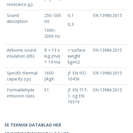
resistance (μ)
Sound
250–500
0,1
EN 13986:2015
absorption
Hz
0,3
1000–
2000 Hz
Airborne sound
R = 13 x
= surface
EN 13986:2015
insulation (dB)
log (ma)
weight
+ 14 ma
kg/m2
Specific thermal
1600
jf. EN ISO
EN 13986:2015
capacity (cp)
J/kgK
10456
Formaldehyde
E1
jf. EN 717-
EN 13986:2015
emission class
1, og EN
16516
SE TEKNISK DATABLAD HER