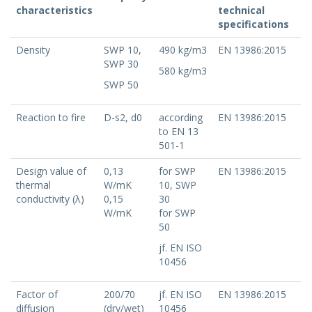
characteristics
technical
specifications
Density
SWP 10,
490 kg/m3
EN 13986:2015
SWP 30
580 kg/m3
SWP 50
Reaction to fire
D-s2, d0
according
EN 13986:2015
to EN 13
501-1
Design value of
0,13
for SWP
EN 13986:2015
thermal
W/mK
10, SWP
conductivity (λ)
0,15
30
W/mK
for SWP
50
jf. EN ISO
10456
Factor of
200/70
jf. EN ISO
EN 13986:2015
diffusion
(dry/wet)
10456