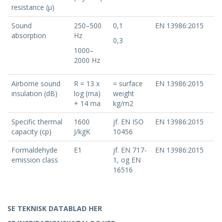
resistance (μ)
Sound
250–500
0,1
EN 13986:2015
absorption
Hz
0,3
1000–
2000 Hz
Airborne sound
R = 13 x
= surface
EN 13986:2015
insulation (dB)
log (ma)
weight
+ 14 ma
kg/m2
Specific thermal
1600
jf. EN ISO
EN 13986:2015
capacity (cp)
J/kgK
10456
Formaldehyde
E1
jf. EN 717-
EN 13986:2015
emission class
1, og EN
16516
SE TEKNISK DATABLAD HER