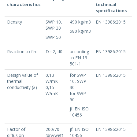
characteristics
technical
specifications
Density
SWP 10,
490 kg/m3
EN 13986:2015
SWP 30
580 kg/m3
SWP 50
Reaction to fire
D-s2, d0
according
EN 13986:2015
to EN 13
501-1
Design value of
0,13
for SWP
EN 13986:2015
thermal
W/mK
10, SWP
conductivity (λ)
0,15
30
W/mK
for SWP
50
jf. EN ISO
10456
Factor of
200/70
jf. EN ISO
EN 13986:2015
diffusion
(dry/wet)
10456