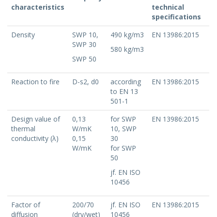
characteristics
technical
specifications
Density
SWP 10,
490 kg/m3
EN 13986:2015
SWP 30
580 kg/m3
SWP 50
Reaction to fire
D-s2, d0
according
EN 13986:2015
to EN 13
501-1
Design value of
0,13
for SWP
EN 13986:2015
thermal
W/mK
10, SWP
conductivity (λ)
0,15
30
W/mK
for SWP
50
jf. EN ISO
10456
Factor of
200/70
jf. EN ISO
EN 13986:2015
diffusion
(dry/wet)
10456