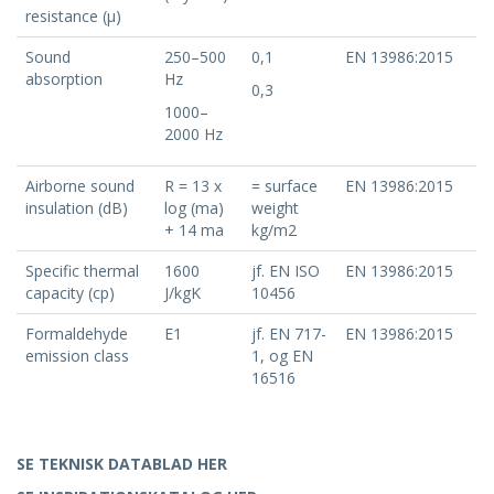
resistance (μ)
Sound
250–500
0,1
EN 13986:2015
absorption
Hz
0,3
1000–
2000 Hz
Airborne sound
R = 13 x
= surface
EN 13986:2015
insulation (dB)
log (ma)
weight
+ 14 ma
kg/m2
Specific thermal
1600
jf. EN ISO
EN 13986:2015
capacity (cp)
J/kgK
10456
Formaldehyde
E1
jf. EN 717-
EN 13986:2015
emission class
1, og EN
16516
SE TEKNISK DATABLAD HER