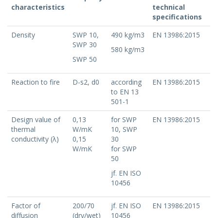
characteristics
technical
specifications
Density
SWP 10,
490 kg/m3
EN 13986:2015
SWP 30
580 kg/m3
SWP 50
Reaction to fire
D-s2, d0
according
EN 13986:2015
to EN 13
501-1
Design value of
0,13
for SWP
EN 13986:2015
thermal
W/mK
10, SWP
conductivity (λ)
0,15
30
W/mK
for SWP
50
jf. EN ISO
10456
Factor of
200/70
jf. EN ISO
EN 13986:2015
diffusion
(dry/wet)
10456