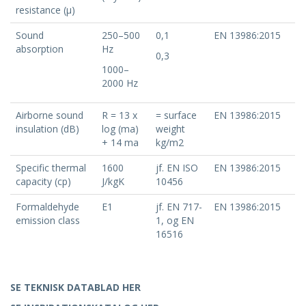
resistance (μ)
Sound
250–500
0,1
EN 13986:2015
absorption
Hz
0,3
1000–
2000 Hz
Airborne sound
R = 13 x
= surface
EN 13986:2015
insulation (dB)
log (ma)
weight
+ 14 ma
kg/m2
Specific thermal
1600
jf. EN ISO
EN 13986:2015
capacity (cp)
J/kgK
10456
Formaldehyde
E1
jf. EN 717-
EN 13986:2015
emission class
1, og EN
16516
SE TEKNISK DATABLAD HER