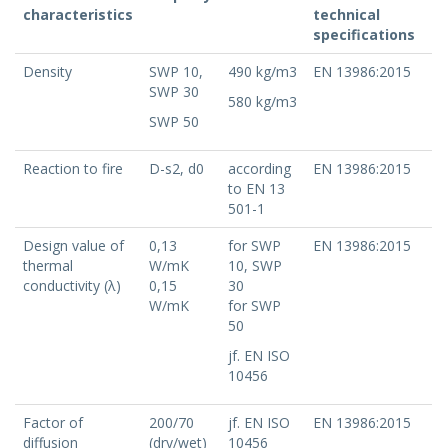
characteristics
technical
specifications
Density
SWP 10,
490 kg/m3
EN 13986:2015
SWP 30
580 kg/m3
SWP 50
Reaction to fire
D-s2, d0
according
EN 13986:2015
to EN 13
501-1
Design value of
0,13
for SWP
EN 13986:2015
thermal
W/mK
10, SWP
conductivity (λ)
0,15
30
W/mK
for SWP
50
jf. EN ISO
10456
Factor of
200/70
jf. EN ISO
EN 13986:2015
diffusion
(dry/wet)
10456