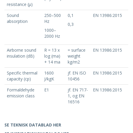
resistance (μ)
Sound
250–500
0,1
EN 13986:2015
absorption
Hz
0,3
1000–
2000 Hz
Airborne sound
R = 13 x
= surface
EN 13986:2015
insulation (dB)
log (ma)
weight
+ 14 ma
kg/m2
Specific thermal
1600
jf. EN ISO
EN 13986:2015
capacity (cp)
J/kgK
10456
Formaldehyde
E1
jf. EN 717-
EN 13986:2015
emission class
1, og EN
16516
SE TEKNISK DATABLAD HER