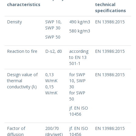
characteristics
technical
specifications
Density
SWP 10,
490 kg/m3
EN 13986:2015
SWP 30
580 kg/m3
SWP 50
Reaction to fire
D-s2, d0
according
EN 13986:2015
to EN 13
501-1
Design value of
0,13
for SWP
EN 13986:2015
thermal
W/mK
10, SWP
conductivity (λ)
0,15
30
W/mK
for SWP
50
jf. EN ISO
10456
Factor of
200/70
jf. EN ISO
EN 13986:2015
diffusion
(dry/wet)
10456