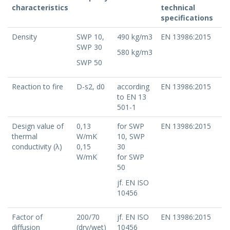
characteristics
technical
specifications
Density
SWP 10,
490 kg/m3
EN 13986:2015
SWP 30
580 kg/m3
SWP 50
Reaction to fire
D-s2, d0
according
EN 13986:2015
to EN 13
501-1
Design value of
0,13
for SWP
EN 13986:2015
thermal
W/mK
10, SWP
conductivity (λ)
0,15
30
W/mK
for SWP
50
jf. EN ISO
10456
Factor of
200/70
jf. EN ISO
EN 13986:2015
diffusion
(dry/wet)
10456