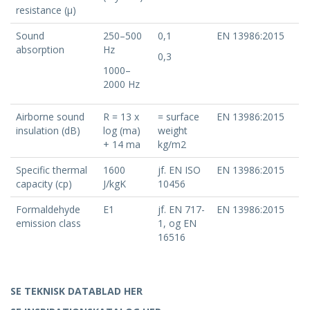
resistance (μ)
Sound
250–500
0,1
EN 13986:2015
absorption
Hz
0,3
1000–
2000 Hz
Airborne sound
R = 13 x
= surface
EN 13986:2015
insulation (dB)
log (ma)
weight
+ 14 ma
kg/m2
Specific thermal
1600
jf. EN ISO
EN 13986:2015
capacity (cp)
J/kgK
10456
Formaldehyde
E1
jf. EN 717-
EN 13986:2015
emission class
1, og EN
16516
SE TEKNISK DATABLAD HER