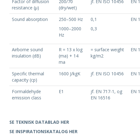
Factor of diffusion
200/70
jf. EN ISO 10456
EN 
resistance (μ)
(dry/wet)
Sound absorption
250–500 Hz
0,1
EN 
1000–2000
0,3
Hz
Airborne sound
R = 13 x log
= surface weight
EN 
insulation (dB)
(ma) + 14
kg/m2
ma
Specific thermal
1600 J/kgK
jf. EN ISO 10456
EN 
capacity (cp)
Formaldehyde
E1
jf. EN 717-1, og
EN 
emission class
EN 16516
SE TEKNISK DATABLAD HER
SE INSPIRATIONSKATALOG HER