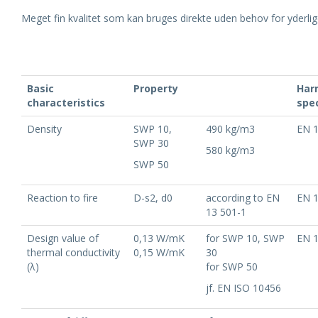
Meget fin kvalitet som kan bruges direkte uden behov for yderli
Basic
Property
Har
characteristics
spec
Density
SWP 10,
490 kg/m3
EN 
SWP 30
580 kg/m3
SWP 50
Reaction to fire
D-s2, d0
according to EN
EN 
13 501-1
Design value of
0,13 W/mK
for SWP 10, SWP
EN 
thermal conductivity
0,15 W/mK
30
(λ)
for SWP 50
jf. EN ISO 10456