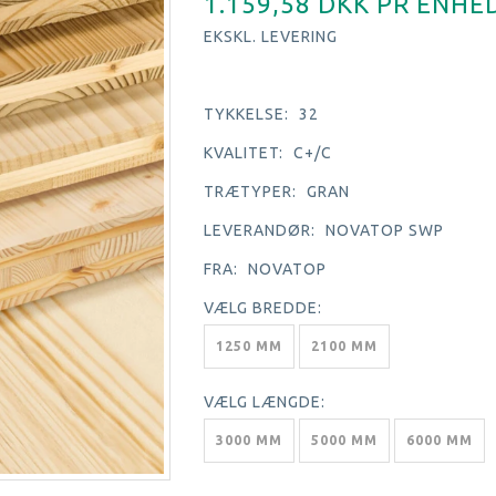
1.159,58 DKK PR
ENHE
EKSKL. LEVERING
TYKKELSE:
32
KVALITET:
C+/C
TRÆTYPER:
GRAN
LEVERANDØR:
NOVATOP SWP
FRA:
NOVATOP
VÆLG
BREDDE:
1250 MM
2100 MM
VÆLG
LÆNGDE:
3000 MM
5000 MM
6000 MM