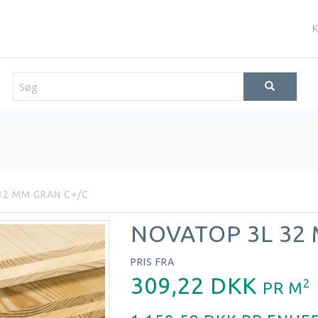
K
32 MM GRAN C+/C
NOVATOP 3L 32
PRIS FRA
309,22 DKK
2
PR
M