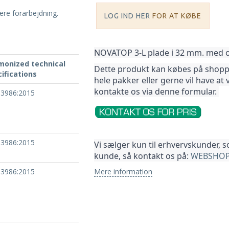
gere forarbejdning.
LOG IND HER
FOR AT KØBE
NOVATOP 3-L plade i 32 mm. med ove
monized technical
Dette produkt kan købes på shoppen
ifications
hele pakker 
eller gerne vil have at 
kontakte os via denne formular. 
13986:2015
13986:2015
Vi sælger kun til erhvervskunder, 
kunde, så kontakt os på: 
WEBSHOP
Mere information
13986:2015