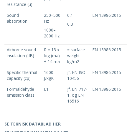
resistance (μ)
Sound
250–500
0,1
EN 13986:2015
absorption
Hz
0,3
1000–
2000 Hz
Airborne sound
R = 13 x
= surface
EN 13986:2015
insulation (dB)
log (ma)
weight
+ 14 ma
kg/m2
Specific thermal
1600
jf. EN ISO
EN 13986:2015
capacity (cp)
J/kgK
10456
Formaldehyde
E1
jf. EN 717-
EN 13986:2015
emission class
1, og EN
16516
SE TEKNISK DATABLAD HER