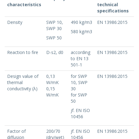
characteristics
technical
specifications
Density
SWP 10,
490 kg/m3
EN 13986:2015
SWP 30
580 kg/m3
SWP 50
Reaction to fire
D-s2, d0
according
EN 13986:2015
to EN 13
501-1
Design value of
0,13
for SWP
EN 13986:2015
thermal
W/mK
10, SWP
conductivity (λ)
0,15
30
W/mK
for SWP
50
jf. EN ISO
10456
Factor of
200/70
jf. EN ISO
EN 13986:2015
diffusion
(dry/wet)
10456