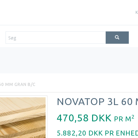
K
60 MM GRAN B/C
NOVATOP 3L 60
470,58 DKK
2
PR
M
5.882,20 DKK PR
ENHE