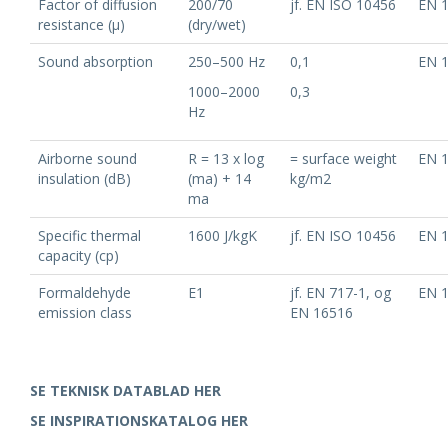
Factor of diffusion
200/70
jf. EN ISO 10456
EN 
resistance (μ)
(dry/wet)
Sound absorption
250–500 Hz
0,1
EN 
1000–2000
0,3
Hz
Airborne sound
R = 13 x log
= surface weight
EN 
insulation (dB)
(ma) + 14
kg/m2
ma
Specific thermal
1600 J/kgK
jf. EN ISO 10456
EN 
capacity (cp)
Formaldehyde
E1
jf. EN 717-1, og
EN 
emission class
EN 16516
SE TEKNISK DATABLAD HER
SE INSPIRATIONSKATALOG HER