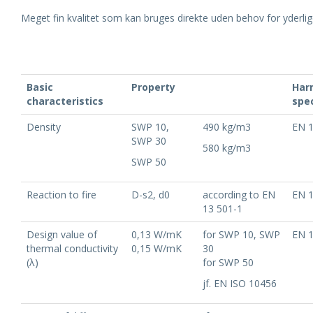
Meget fin kvalitet som kan bruges direkte uden behov for yderli
Basic
Property
Har
characteristics
spec
Density
SWP 10,
490 kg/m3
EN 
SWP 30
580 kg/m3
SWP 50
Reaction to fire
D-s2, d0
according to EN
EN 
13 501-1
Design value of
0,13 W/mK
for SWP 10, SWP
EN 
thermal conductivity
0,15 W/mK
30
(λ)
for SWP 50
jf. EN ISO 10456