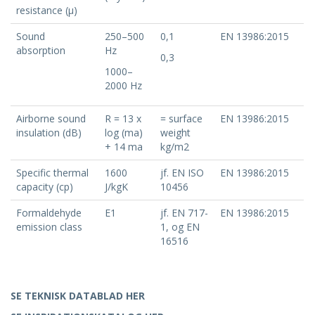
resistance (μ)
Sound
250–500
0,1
EN 13986:2015
absorption
Hz
0,3
1000–
2000 Hz
Airborne sound
R = 13 x
= surface
EN 13986:2015
insulation (dB)
log (ma)
weight
+ 14 ma
kg/m2
Specific thermal
1600
jf. EN ISO
EN 13986:2015
capacity (cp)
J/kgK
10456
Formaldehyde
E1
jf. EN 717-
EN 13986:2015
emission class
1, og EN
16516
SE TEKNISK DATABLAD HER