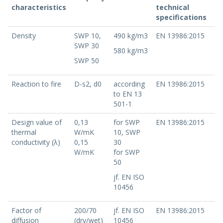
characteristics
technical
specifications
Density
SWP 10,
490 kg/m3
EN 13986:2015
SWP 30
580 kg/m3
SWP 50
Reaction to fire
D-s2, d0
according
EN 13986:2015
to EN 13
501-1
Design value of
0,13
for SWP
EN 13986:2015
thermal
W/mK
10, SWP
conductivity (λ)
0,15
30
W/mK
for SWP
50
jf. EN ISO
10456
Factor of
200/70
jf. EN ISO
EN 13986:2015
diffusion
(dry/wet)
10456