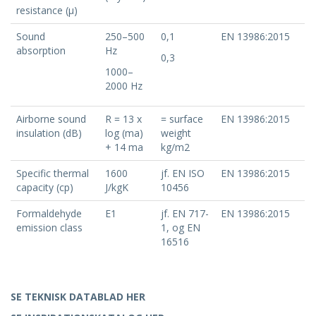
resistance (μ)
Sound
250–500
0,1
EN 13986:2015
absorption
Hz
0,3
1000–
2000 Hz
Airborne sound
R = 13 x
= surface
EN 13986:2015
insulation (dB)
log (ma)
weight
+ 14 ma
kg/m2
Specific thermal
1600
jf. EN ISO
EN 13986:2015
capacity (cp)
J/kgK
10456
Formaldehyde
E1
jf. EN 717-
EN 13986:2015
emission class
1, og EN
16516
SE TEKNISK DATABLAD HER