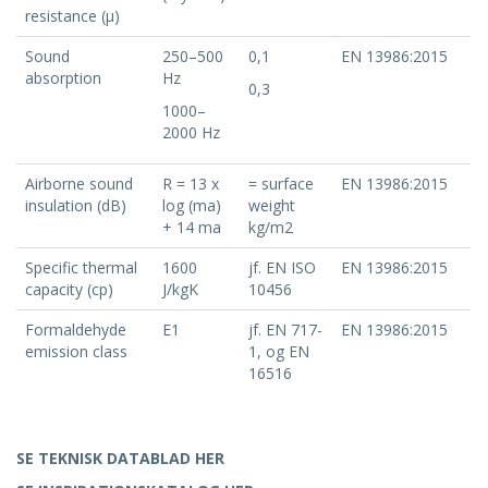
resistance (μ)
Sound
250–500
0,1
EN 13986:2015
absorption
Hz
0,3
1000–
2000 Hz
Airborne sound
R = 13 x
= surface
EN 13986:2015
insulation (dB)
log (ma)
weight
+ 14 ma
kg/m2
Specific thermal
1600
jf. EN ISO
EN 13986:2015
capacity (cp)
J/kgK
10456
Formaldehyde
E1
jf. EN 717-
EN 13986:2015
emission class
1, og EN
16516
SE TEKNISK DATABLAD HER