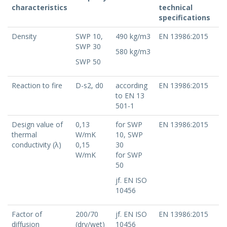
characteristics
technical
specifications
Density
SWP 10,
490 kg/m3
EN 13986:2015
SWP 30
580 kg/m3
SWP 50
Reaction to fire
D-s2, d0
according
EN 13986:2015
to EN 13
501-1
Design value of
0,13
for SWP
EN 13986:2015
thermal
W/mK
10, SWP
conductivity (λ)
0,15
30
W/mK
for SWP
50
jf. EN ISO
10456
Factor of
200/70
jf. EN ISO
EN 13986:2015
diffusion
(dry/wet)
10456