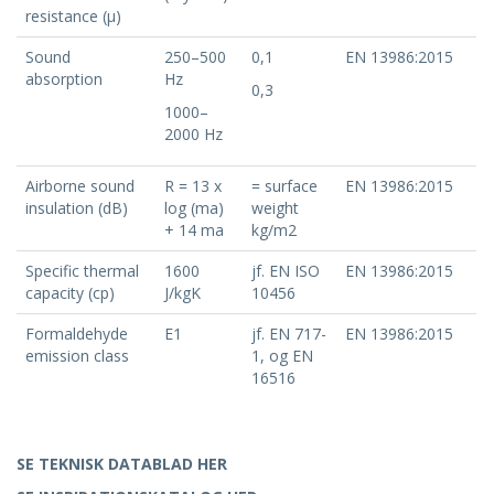
resistance (μ)
Sound
250–500
0,1
EN 13986:2015
absorption
Hz
0,3
1000–
2000 Hz
Airborne sound
R = 13 x
= surface
EN 13986:2015
insulation (dB)
log (ma)
weight
+ 14 ma
kg/m2
Specific thermal
1600
jf. EN ISO
EN 13986:2015
capacity (cp)
J/kgK
10456
Formaldehyde
E1
jf. EN 717-
EN 13986:2015
emission class
1, og EN
16516
SE TEKNISK DATABLAD HER