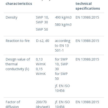
characteristics
technical
specifications
Density
SWP 10,
490 kg/m3
EN 13986:2015
SWP 30
580 kg/m3
SWP 50
Reaction to fire
D-s2, d0
according
EN 13986:2015
to EN 13
501-1
Design value of
0,13
for SWP
EN 13986:2015
thermal
W/mK
10, SWP
conductivity (λ)
0,15
30
W/mK
for SWP
50
jf. EN ISO
10456
Factor of
200/70
jf. EN ISO
EN 13986:2015
diffusion
(dry/wet)
10456