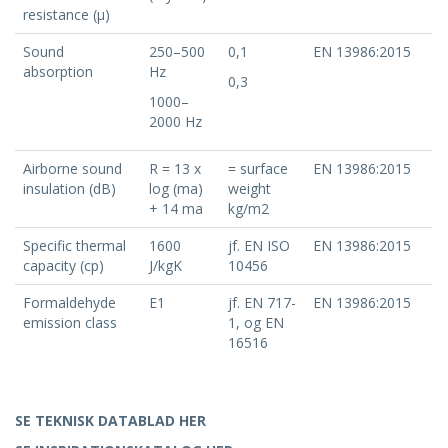
resistance (μ)
Sound
250–500
0,1
EN 13986:2015
absorption
Hz
0,3
1000–
2000 Hz
Airborne sound
R = 13 x
= surface
EN 13986:2015
insulation (dB)
log (ma)
weight
+ 14 ma
kg/m2
Specific thermal
1600
jf. EN ISO
EN 13986:2015
capacity (cp)
J/kgK
10456
Formaldehyde
E1
jf. EN 717-
EN 13986:2015
emission class
1, og EN
16516
SE TEKNISK DATABLAD HER