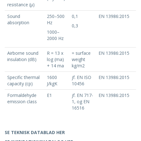
resistance (μ)
Sound
250–500
0,1
EN 13986:2015
absorption
Hz
0,3
1000–
2000 Hz
Airborne sound
R = 13 x
= surface
EN 13986:2015
insulation (dB)
log (ma)
weight
+ 14 ma
kg/m2
Specific thermal
1600
jf. EN ISO
EN 13986:2015
capacity (cp)
J/kgK
10456
Formaldehyde
E1
jf. EN 717-
EN 13986:2015
emission class
1, og EN
16516
SE TEKNISK DATABLAD HER