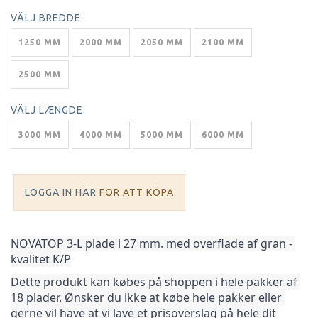
VÄLJ
BREDDE:
1250 MM
2000 MM
2050 MM
2100 MM
2500 MM
VÄLJ
LÆNGDE:
3000 MM
4000 MM
5000 MM
6000 MM
LOGGA IN HÄR
FOR ATT KÖPA
NOVATOP 3-L plade i 27 mm. med overflade af gran - 
kvalitet K/P
Dette produkt kan købes på shoppen i hele pakker af 
18 plader. Ønsker du ikke at købe hele pakker 
eller 
gerne vil have at vi lave et prisoverslag på hele dit 