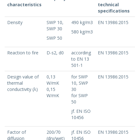
characteristics
technical
specifications
Density
SWP 10,
490 kg/m3
EN 13986:2015
SWP 30
580 kg/m3
SWP 50
Reaction to fire
D-s2, d0
according
EN 13986:2015
to EN 13
501-1
Design value of
0,13
for SWP
EN 13986:2015
thermal
W/mK
10, SWP
conductivity (λ)
0,15
30
W/mK
for SWP
50
jf. EN ISO
10456
Factor of
200/70
jf. EN ISO
EN 13986:2015
diffusion
(dry/wet)
10456