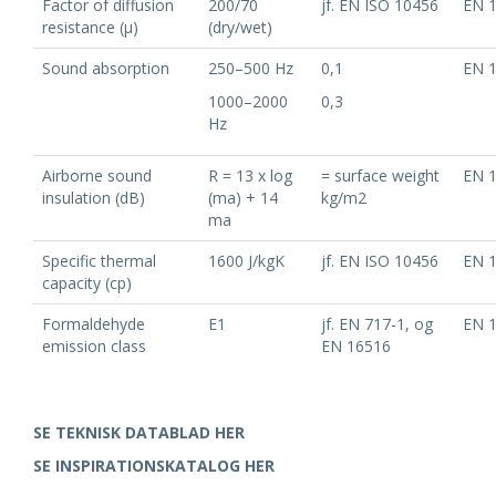
Factor of diffusion
200/70
jf. EN ISO 10456
EN 
resistance (μ)
(dry/wet)
Sound absorption
250–500 Hz
0,1
EN 
1000–2000
0,3
Hz
Airborne sound
R = 13 x log
= surface weight
EN 
insulation (dB)
(ma) + 14
kg/m2
ma
Specific thermal
1600 J/kgK
jf. EN ISO 10456
EN 
capacity (cp)
Formaldehyde
E1
jf. EN 717-1, og
EN 
emission class
EN 16516
SE TEKNISK DATABLAD HER
SE INSPIRATIONSKATALOG HER