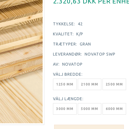
2.320,63 DKK PER
ENH
TYKKELSE:
42
KVALITET:
K/P
TRÆTYPER:
GRAN
LEVERANDØR:
NOVATOP SWP
AV:
NOVATOP
VÄLJ
BREDDE:
1250 MM
2100 MM
2500 MM
VÄLJ
LÆNGDE:
3000 MM
5000 MM
6000 MM