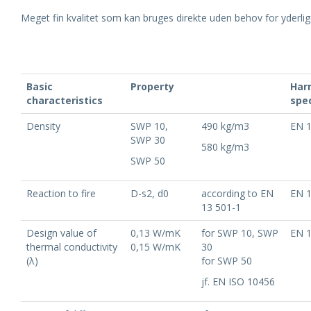
Meget fin kvalitet som kan bruges direkte uden behov for yderli
Basic
Property
Har
characteristics
spec
Density
SWP 10,
490 kg/m3
EN 
SWP 30
580 kg/m3
SWP 50
Reaction to fire
D-s2, d0
according to EN
EN 
13 501-1
Design value of
0,13 W/mK
for SWP 10, SWP
EN 
thermal conductivity
0,15 W/mK
30
(λ)
for SWP 50
jf. EN ISO 10456