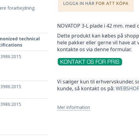
LOGGA IN HÄR
FOR ATT KÖPA
gere forarbejdning.
NOVATOP 3-L plade i 42 mm. med ove
Dette produkt kan købes på shoppen
monized technical
hele pakker 
eller gerne vil have at 
ifications
kontakte os via denne formular. 
13986:2015
Vi sælger kun til erhvervskunder, 
13986:2015
kunde, så kontakt os på: 
WEBSHOP
13986:2015
Mer information