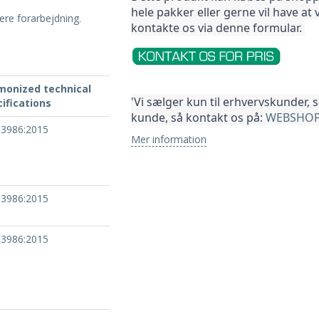
hele pakker 
eller gerne vil have at 
gere forarbejdning.
kontakte os via denne formular. 
monized technical
'Vi sælger kun til erhvervskunder, 
ifications
kunde, så kontakt os på: 
WEBSHOP
13986:2015
Mer information
13986:2015
13986:2015