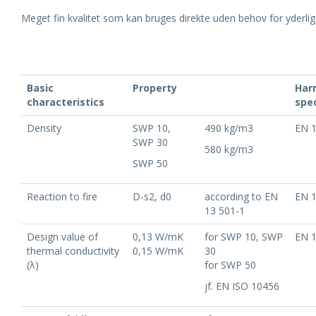
Meget fin kvalitet som kan bruges direkte uden behov for yderli
Basic
Property
Har
characteristics
spec
Density
SWP 10,
490 kg/m3
EN 
SWP 30
580 kg/m3
SWP 50
Reaction to fire
D-s2, d0
according to EN
EN 
13 501-1
Design value of
0,13 W/mK
for SWP 10, SWP
EN 
thermal conductivity
0,15 W/mK
30
(λ)
for SWP 50
jf. EN ISO 10456