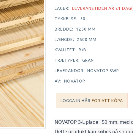
LAGER:
LEVERANSTIDEN ÄR 21 DAG(
TYKKELSE:
50
BREDDE:
1250 MM
LÆNGDE:
2500 MM
KVALITET:
B/B
TRÆTYPER:
GRAN
LEVERANDØR:
NOVATOP SWP
AV:
NOVATOP
LOGGA IN HÄR
FOR ATT KÖPA
NOVATOP 3-L plade i 50 mm. med ove
Dette produkt kan købes på shoppen