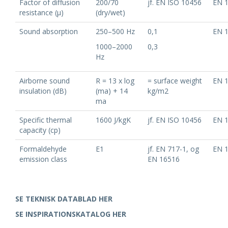
Factor of diffusion
200/70
jf. EN ISO 10456
EN 
resistance (μ)
(dry/wet)
Sound absorption
250–500 Hz
0,1
EN 
1000–2000
0,3
Hz
Airborne sound
R = 13 x log
= surface weight
EN 
insulation (dB)
(ma) + 14
kg/m2
ma
Specific thermal
1600 J/kgK
jf. EN ISO 10456
EN 
capacity (cp)
Formaldehyde
E1
jf. EN 717-1, og
EN 
emission class
EN 16516
SE TEKNISK DATABLAD HER
SE INSPIRATIONSKATALOG HER