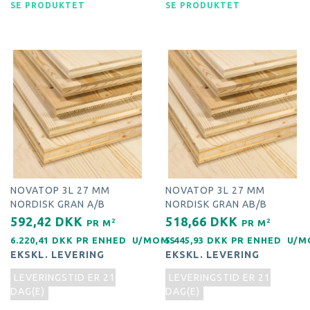
SE PRODUKTET
SE PRODUKTET
NOVATOP 3L 27 MM
NOVATOP 3L 27 MM
NORDISK GRAN A/B
NORDISK GRAN AB/B
592,42 DKK
518,66 DKK
2
2
PR
M
PR
M
6.220,41 DKK PR
ENHED
U/MOMS
5.445,93 DKK PR
ENHED
U/M
EKSKL. LEVERING
EKSKL. LEVERING
LEVERINGSTID ER 21
LEVERINGSTID ER 21
DAG(E)
DAG(E)