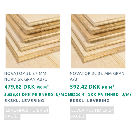
NOVATOP 3L 27 MM
NOVATOP 3L 32 MM GRAN
NORDISK GRAN AB/C
A/B
479,62 DKK
592,42 DKK
2
2
PR
M
PR
M
5.036,01 DKK PR
ENHED
U/MOMS
6.220,41 DKK PR
ENHED
U/M
EKSKL. LEVERING
EKSKL. LEVERING
LEVERINGSTID ER 21
LEVERINGSTID ER 21
DAG(E)
DAG(E)