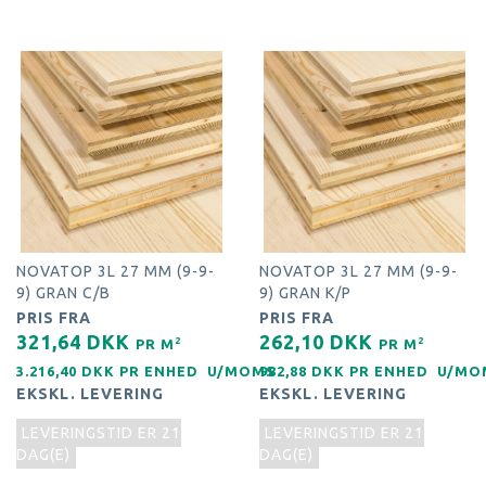
NOVATOP 3L 27 MM (9-9-
NOVATOP 3L 27 MM (9-9-
9) GRAN C/B
9) GRAN K/P
PRIS FRA
PRIS FRA
321,64 DKK
262,10 DKK
2
2
PR
M
PR
M
3.216,40 DKK PR
ENHED
U/MOMS
982,88 DKK PR
ENHED
U/MO
EKSKL. LEVERING
EKSKL. LEVERING
LEVERINGSTID ER 21
LEVERINGSTID ER 21
DAG(E)
DAG(E)