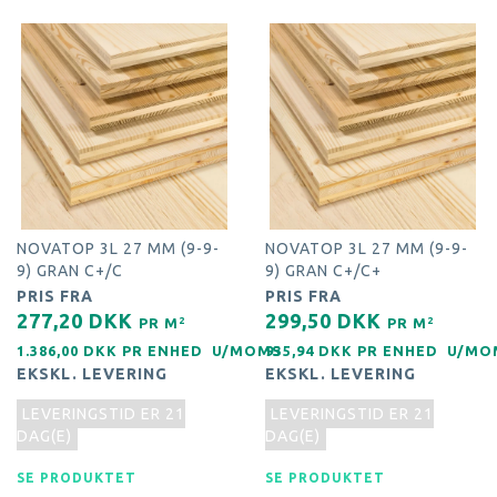
NOVATOP 3L 27 MM (9-9-
NOVATOP 3L 27 MM (9-9-
9) GRAN C+/C
9) GRAN C+/C+
PRIS FRA
PRIS FRA
277,20 DKK
299,50 DKK
2
2
PR
M
PR
M
1.386,00 DKK PR
ENHED
U/MOMS
935,94 DKK PR
ENHED
U/MO
EKSKL. LEVERING
EKSKL. LEVERING
LEVERINGSTID ER 21
LEVERINGSTID ER 21
DAG(E)
DAG(E)
SE PRODUKTET
SE PRODUKTET