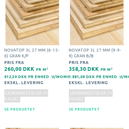
NOVATOP 3L 27 MM (6-15-
NOVATOP 3L 27 MM (9-9-
6) GRAN K/P
9) GRAN B/B
PRIS FRA
PRIS FRA
260,00 DKK
358,30 DKK
2
2
PR
M
PR
M
812,50 DKK PR
ENHED
U/MOMS
1.881,08 DKK PR
ENHED
U/M
EKSKL. LEVERING
EKSKL. LEVERING
LEVERINGSTID ER 21
LEVERINGSTID ER 21
DAG(E)
DAG(E)
SE PRODUKTET
SE PRODUKTET