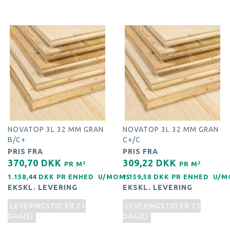
NOVATOP 3L 32 MM GRAN
NOVATOP 3L 32 MM GRAN
B/C+
C+/C
PRIS FRA
PRIS FRA
370,70 DKK
309,22 DKK
2
2
PR
M
PR
M
1.158,44 DKK PR
ENHED
U/MOMS
1.159,58 DKK PR
ENHED
U/M
EKSKL. LEVERING
EKSKL. LEVERING
LEVERINGSTID ER 21
LEVERINGSTID ER 21
DAG(E)
DAG(E)