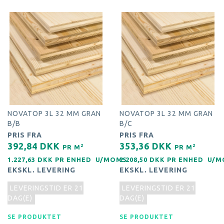
NOVATOP 3L 32 MM GRAN
NOVATOP 3L 32 MM GRAN
B/B
B/C
PRIS FRA
PRIS FRA
392,84 DKK
353,36 DKK
2
2
PR
M
PR
M
1.227,63 DKK PR
ENHED
U/MOMS
2.208,50 DKK PR
ENHED
U/M
EKSKL. LEVERING
EKSKL. LEVERING
LEVERINGSTID ER 21
LEVERINGSTID ER 21
DAG(E)
DAG(E)
SE PRODUKTET
SE PRODUKTET