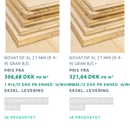
NOVATOP 3L 27 MM (9-9-
NOVATOP 3L 27 MM (9-9-
9) GRAN B/C
9) GRAN B/C+
PRIS FRA
PRIS FRA
306,68 DKK
321,64 DKK
2
2
PR
M
PR
M
1.916,75 DKK PR
ENHED
U/MOMS
1.005,13 DKK PR
ENHED
U/M
EKSKL. LEVERING
EKSKL. LEVERING
LEVERINGSTID ER 21
LEVERINGSTID ER 21
DAG(E)
DAG(E)
SE PRODUKTET
SE PRODUKTET