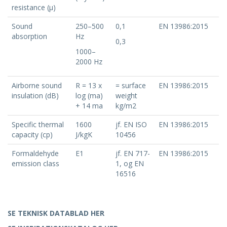
resistance (μ)
Sound
250–500
0,1
EN 13986:2015
absorption
Hz
0,3
1000–
2000 Hz
Airborne sound
R = 13 x
= surface
EN 13986:2015
insulation (dB)
log (ma)
weight
+ 14 ma
kg/m2
Specific thermal
1600
jf. EN ISO
EN 13986:2015
capacity (cp)
J/kgK
10456
Formaldehyde
E1
jf. EN 717-
EN 13986:2015
emission class
1, og EN
16516
SE TEKNISK DATABLAD HER