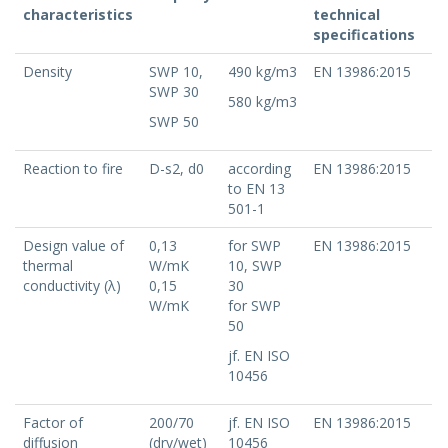
characteristics
technical
specifications
Density
SWP 10,
490 kg/m3
EN 13986:2015
SWP 30
580 kg/m3
SWP 50
Reaction to fire
D-s2, d0
according
EN 13986:2015
to EN 13
501-1
Design value of
0,13
for SWP
EN 13986:2015
thermal
W/mK
10, SWP
conductivity (λ)
0,15
30
W/mK
for SWP
50
jf. EN ISO
10456
Factor of
200/70
jf. EN ISO
EN 13986:2015
diffusion
(dry/wet)
10456