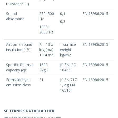
resistance (μ)
Sound
250–500
0,1
EN 13986:2015
absorption
Hz
0,3
1000–
2000 Hz
Airborne sound
R = 13 x
= surface
EN 13986:2015
insulation (dB)
log (ma)
weight
+ 14 ma
kg/m2
Specific thermal
1600
jf. EN ISO
EN 13986:2015
capacity (cp)
J/kgK
10456
Formaldehyde
E1
jf. EN 717-
EN 13986:2015
emission class
1, og EN
16516
SE TEKNISK DATABLAD HER