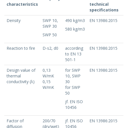
characteristics
technical
specifications
Density
SWP 10,
490 kg/m3
EN 13986:2015
SWP 30
580 kg/m3
SWP 50
Reaction to fire
D-s2, d0
according
EN 13986:2015
to EN 13
501-1
Design value of
0,13
for SWP
EN 13986:2015
thermal
W/mK
10, SWP
conductivity (λ)
0,15
30
W/mK
for SWP
50
jf. EN ISO
10456
Factor of
200/70
jf. EN ISO
EN 13986:2015
diffusion
(dry/wet)
10456